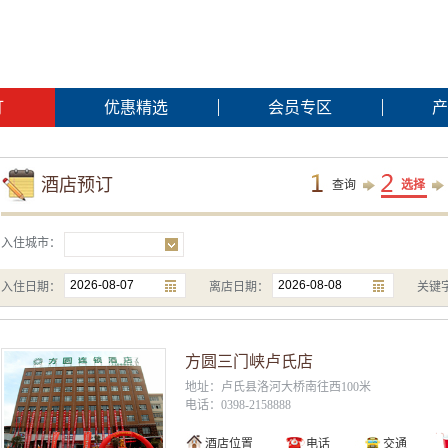
订
优惠精选
会员专区
产
酒店预订
查询
选择
入住城市：
入住日期：
离店日期：
关键
方圆三门峡卢氏店
地址：卢氏县洛河大桥南往西100米
电话：0398-2158888
酒店位置
电话
交通