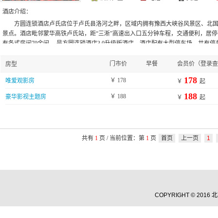
酒店介绍：
方圆连锁酒店卢氏店位于卢氏县洛河之畔，区域内拥有豫西大峡谷风景区、北
景点。酒店毗邻蒙华高铁卢氏站，距“三淅”高速出入口五分钟车程，交通便利，居
有各式房间70余间， 是方圆连锁酒店3.0升级版酒店。酒店配有大型停车场，共有停
酒店以温馨舒适的客房，24小时贴身管家服务，生态环保且个性彰显的装修装饰，
室、健身房、免费洗衣房和中西式自助简餐等完善的配套设施。专为休闲、旅游和
门市价
早餐
会员价（登录查
房型
造，以简约中式融汇自然装饰风情，典雅、高尚，必将成为地区形象酒店的标志。
178
￥
178
唯爱观影房
￥
起
之旅，方圆酒店，恭请您的下榻。
188
￥
188
豪华影视主题房
￥
起
共有
1
页 / 当前位置：第
1
页
首页
上一页
1
COPYRIGHT © 201