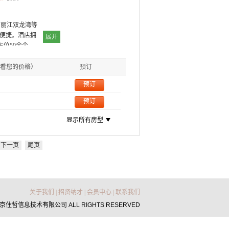
国丽江双龙湾等
停便捷。酒店拥
展开
车位50余个。
辅以多功能会议
商务人士量身打
看您的价格）
预订
都市奇遇，自然
预订
预订
显示所有房型
下一页
尾页
关于我们
|
招贤纳才
|
会员中心
|
联系我们
6 北京住哲信息技术有限公司 ALL RIGHTS RESERVED