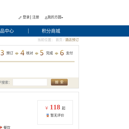
登录
注册
我的方圆
品中心
积分商城
当前位置：
首页
/
酒店预订
预订
核对
完成
支付
字搜索：
118
￥
起
暂无评价
餐饮