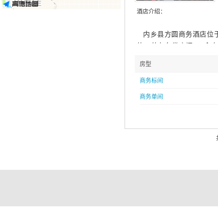
酒店介绍：
内乡县方圆商务酒店位于
体，共有各类房间120余
多个。房明装修风格时尚
房型
上网，WIFI全覆盖。餐
调典雅，包房宽敞明亮，环
商务标间
型LED电子屏和灯光设备
商务单间
会.同学聚会等大小会议
风格，精益求精的服务，
各种宴请和住宿的首选场